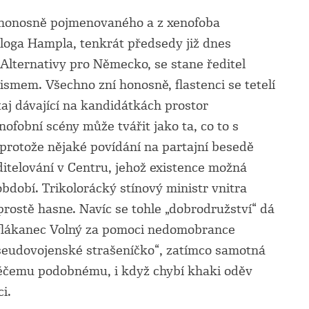
, honosně pojmenovaného a z xenofoba
ologa Hampla, tenkrát předsedy již dnes
 Alternativy pro Německo, se stane ředitel
orismem.
Všechno zní honosně, flastenci se tetelí
aj dávající na kandidátkách prostor
ofobní scény může tvářit jako ta, co to s
 protože nějaké povídání na partajní besedě
editelování v Centru, jehož existence možná
bdobí. Trikolorácký stínový ministr vnitra
prostě hasne. Navíc se tohle „dobrodružství“ dá
i flákanec Volný za pomoci nedomobrance
pseudovojenské strašeníčko“, zatímco samotná
něčemu podobnému, i když chybí khaki oděv
ci.