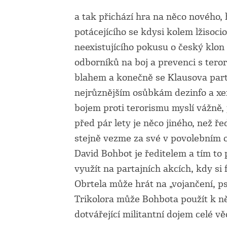
a tak přichází hra na něco nového
potácejícího se kdysi kolem lžisoci
neexistujícího pokusu o český klon
odborníků na boj a prevenci s ter
blahem a konečně se Klausova part
nejrůznějším osůbkám dezinfo a xen
bojem proti terorismu myslí vážně,
před pár lety je něco jiného, než ř
stejně vezme za své v povolebním o
David Bohbot je ředitelem a tím to 
využít na partajních akcích, kdy s
Obrtela může hrát na „vojančení, 
Trikolora může Bohbota použít k 
dotvářející militantní dojem celé vě