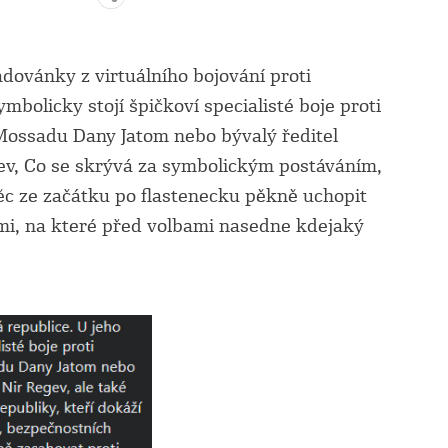
adovánky z virtuálního bojování proti
ymbolicky stojí špičkoví specialisté boje proti
l Mossadu Dany Jatom nebo bývalý ředitel
gev, Co se skrývá za symbolickým postáváním,
ěc ze začátku po flastenecku pěkně uchopit
i, na které před volbami nasedne kdejaký