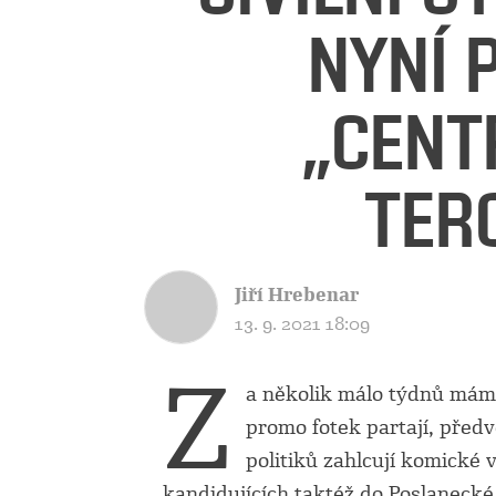
NYNÍ 
„CENT
TER
Jiří Hrebenar
13. 9. 2021 18:09
Z
a několik málo týdnů máme
promo fotek partají, před
politiků zahlcují komické 
kandidujících taktéž do Poslaneck