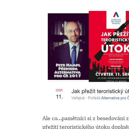
Ale co…pamětníci si z besedování 
přežití teroristického útoku dopln