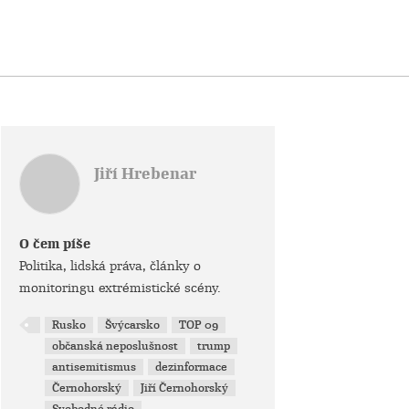
Jiří Hrebenar
O čem píše
Politika, lidská práva, články o
monitoringu extrémistické scény.
Rusko
Švýcarsko
TOP 09
občanská neposlušnost
trump
antisemitismus
dezinformace
Černohorský
Jiří Černohorský