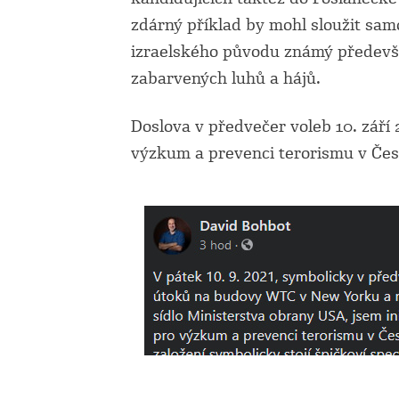
zdárný příklad by mohl sloužit sa
izraelského původu známý předevší
zabarvených luhů a hájů.
Doslova v předvečer voleb 10. září
výzkum a prevenci terorismu v Čes