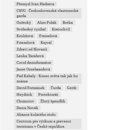
Přemysl Ivan Hadrava
CSVG - Československá vlastenecká
garda
Ouřecký
Alois Polák
Botka
Svobodný vysílač
Kratochvíl
Krulišová
Freiselová
Frieselová
Kejval
Zdraví od Slovanů
Lenka Tarabová
Covid dezinformátor
Janet Ossebaardová
Pád Kabaly - Konec světa tak jak ho
známe
David Formánek
Čurda
Gerik
Heydrich
Protektorát
Chomutov
Žlutý špendlík
Denis Novák
Aliance kulatého stolu
Centrum pro výzkum a prevenci
terorismu v České republice.