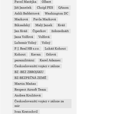
Pavel Matějka
Olbert
Jiří Janeček
Chcípl PES
QAnon
Ashli Babbittová
Washington DC
Marková
Pavla Marková
Biksadský
Malý Janek
Kváš
Jan Kváš
Čiperkov
židozednáři
Jana Volfová
Volfová
Lubomír Volný
Volný
P. J. Real HB s.r.o.
Lukáš Kohout
Kohout
Kavan
Orlová
paramilitární
Karel Adamec
Českoslovenští vojáci v záloze
BZ -BEZ ZBROJÁKU
BZ-BEZPEČNÁ ZEMĚ
Martin Maňas
Respect Airsoft Team
Andrea Krulišová
Českoslovenští vojáci v záloze za
mír
Ivan Kratochvíl