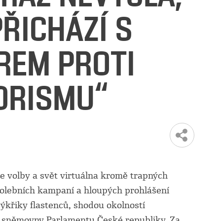
PŘICHÁZÍ S
REM PROTI
ORISMU“
 volby a svět virtuálna kromě trapných
volebních kampaní a hloupých prohlášení
výkřiky flastenců, shodou okolností
é sněmovny Parlamentu České republiky. Za