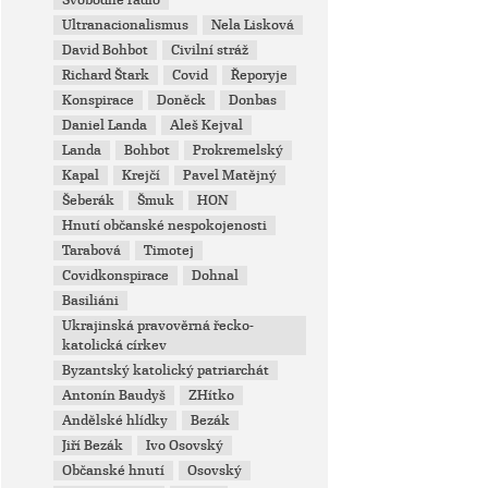
Svobodné rádio
Ultranacionalismus
Nela Lisková
David Bohbot
Civilní stráž
Richard Štark
Covid
Řeporyje
Konspirace
Doněck
Donbas
Daniel Landa
Aleš Kejval
Landa
Bohbot
Prokremelský
Kapal
Krejčí
Pavel Matějný
Šeberák
Šmuk
HON
Hnutí občanské nespokojenosti
Tarabová
Timotej
Covidkonspirace
Dohnal
Basiliáni
Ukrajinská pravověrná řecko-
katolická církev
Byzantský katolický patriarchát
Antonín Baudyš
ZHítko
Andělské hlídky
Bezák
Jiří Bezák
Ivo Osovský
Občanské hnutí
Osovský