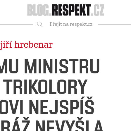
Respekt
Přejít na respekt.cz
Vyhledávání
|
jiří hrebenar
MU MINISTRU
 TRIKOLORY
OVI NEJSPÍŠ
TRÁŽ NEVYŠLA,