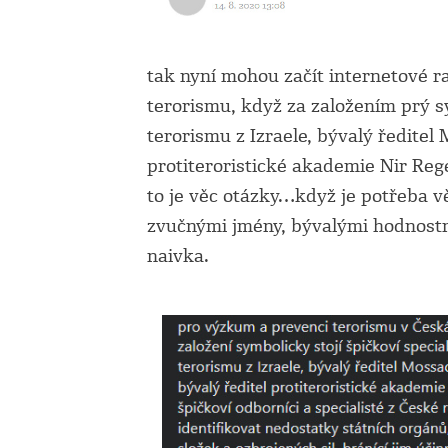
tak nyní mohou začít internetové r
terorismu, když za založením prý
s
terorismu z Izraele, bývalý ředite
protiteroristické akademie Nir Re
to je věc otázky…když je potřeba v
zvučnými jmény, bývalými hodnostm
naivka.