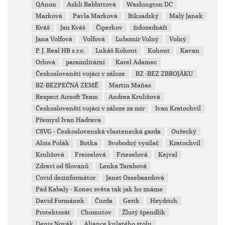
QAnon
Ashli Babbittová
Washington DC
Marková
Pavla Marková
Biksadský
Malý Janek
Kváš
Jan Kváš
Čiperkov
židozednáři
Jana Volfová
Volfová
Lubomír Volný
Volný
P. J. Real HB s.r.o.
Lukáš Kohout
Kohout
Kavan
Orlová
paramilitární
Karel Adamec
Českoslovenští vojáci v záloze
BZ -BEZ ZBROJÁKU
BZ-BEZPEČNÁ ZEMĚ
Martin Maňas
Respect Airsoft Team
Andrea Krulišová
Českoslovenští vojáci v záloze za mír
Ivan Kratochvíl
Přemysl Ivan Hadrava
CSVG - Československá vlastenecká garda
Ouřecký
Alois Polák
Botka
Svobodný vysílač
Kratochvíl
Krulišová
Freiselová
Frieselová
Kejval
Zdraví od Slovanů
Lenka Tarabová
Covid dezinformátor
Janet Ossebaardová
Pád Kabaly - Konec světa tak jak ho známe
David Formánek
Čurda
Gerik
Heydrich
Protektorát
Chomutov
Žlutý špendlík
Denis Novák
Aliance kulatého stolu