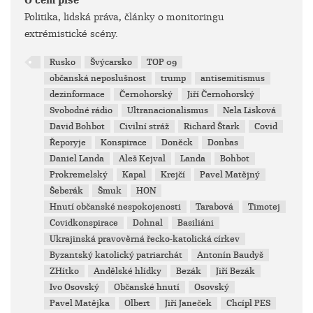
O čem píše
Politika, lidská práva, články o monitoringu
extrémistické scény.
Rusko
Švýcarsko
TOP 09
občanská neposlušnost
trump
antisemitismus
dezinformace
Černohorský
Jiří Černohorský
Svobodné rádio
Ultranacionalismus
Nela Lisková
David Bohbot
Civilní stráž
Richard Štark
Covid
Řeporyje
Konspirace
Doněck
Donbas
Daniel Landa
Aleš Kejval
Landa
Bohbot
Prokremelský
Kapal
Krejčí
Pavel Matějný
Šeberák
Šmuk
HON
Hnutí občanské nespokojenosti
Tarabová
Timotej
Covidkonspirace
Dohnal
Basiliáni
Ukrajinská pravověrná řecko-katolická církev
Byzantský katolický patriarchát
Antonín Baudyš
ZHítko
Andělské hlídky
Bezák
Jiří Bezák
Ivo Osovský
Občanské hnutí
Osovský
Pavel Matějka
Olbert
Jiří Janeček
Chcípl PES