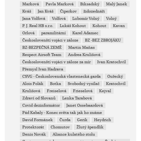
Marková
Pavla Marková
Biksadský
Malý Janek
Kváš
Jan Kváš
Čiperkov
židozednáři
Jana Volfová
Volfová
Lubomír Volný
Volný
P. J. Real HB s.r.o.
Lukáš Kohout
Kohout
Kavan
Orlová
paramilitární
Karel Adamec
Českoslovenští vojáci v záloze
BZ -BEZ ZBROJÁKU
BZ-BEZPEČNÁ ZEMĚ
Martin Maňas
Respect Airsoft Team
Andrea Krulišová
Českoslovenští vojáci v záloze za mír
Ivan Kratochvíl
Přemysl Ivan Hadrava
CSVG - Československá vlastenecká garda
Ouřecký
Alois Polák
Botka
Svobodný vysílač
Kratochvíl
Krulišová
Freiselová
Frieselová
Kejval
Zdraví od Slovanů
Lenka Tarabová
Covid dezinformátor
Janet Ossebaardová
Pád Kabaly - Konec světa tak jak ho známe
David Formánek
Čurda
Gerik
Heydrich
Protektorát
Chomutov
Žlutý špendlík
Denis Novák
Aliance kulatého stolu