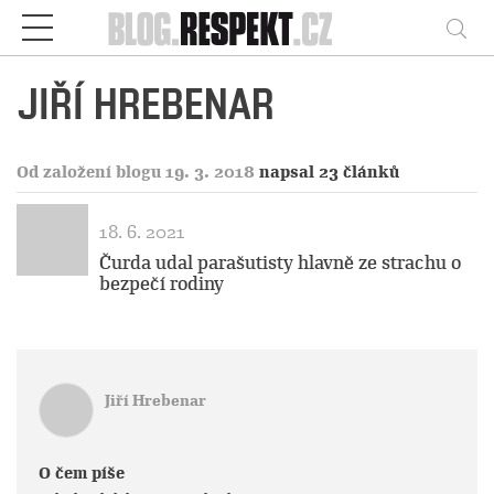
Respekt
Vy
JIŘÍ HREBENAR
Od založení blogu 19. 3. 2018
napsal 23 článků
18. 6. 2021
Čurda udal parašutisty hlavně ze strachu o
bezpečí rodiny
Jiří Hrebenar
O čem píše