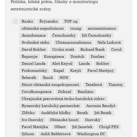
Politika, lidská práva, články o monitoringu
extrémistické scény.
Rusko
Švýcarsko
TOP 09
občanská neposlušnost
trump
antisemitismus
dezinformace
Černohorský
Jiří Černohorský
Svobodné rádio
Ultranacionalismus
Nela Lisková
David Bohbot
Civilní stráž
Richard Štark
Covid
Řeporyje
Konspirace
Doněck
Donbas
Daniel Landa
Aleš Kejval
Landa
Bohbot
Prokremelský
Kapal
Krejčí
Pavel Matějný
Šeberák
Šmuk
HON
Hnutí občanské nespokojenosti
Tarabová
Timotej
Covidkonspirace
Dohnal
Basiliáni
Ukrajinská pravověrná řecko-katolická církev
Byzantský katolický patriarchát
Antonín Baudyš
ZHítko
Andělské hlídky
Bezák
Jiří Bezák
Ivo Osovský
Občanské hnutí
Osovský
Pavel Matějka
Olbert
Jiří Janeček
Chcípl PES
QAnon
Ashli Babbittová
Washington DC