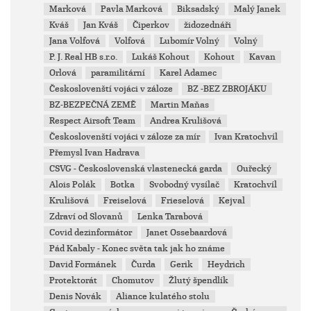
Marková
Pavla Marková
Biksadský
Malý Janek
Kváš
Jan Kváš
Čiperkov
židozednáři
Jana Volfová
Volfová
Lubomír Volný
Volný
P. J. Real HB s.r.o.
Lukáš Kohout
Kohout
Kavan
Orlová
paramilitární
Karel Adamec
Českoslovenští vojáci v záloze
BZ -BEZ ZBROJÁKU
BZ-BEZPEČNÁ ZEMĚ
Martin Maňas
Respect Airsoft Team
Andrea Krulišová
Českoslovenští vojáci v záloze za mír
Ivan Kratochvíl
Přemysl Ivan Hadrava
CSVG - Československá vlastenecká garda
Ouřecký
Alois Polák
Botka
Svobodný vysílač
Kratochvíl
Krulišová
Freiselová
Frieselová
Kejval
Zdraví od Slovanů
Lenka Tarabová
Covid dezinformátor
Janet Ossebaardová
Pád Kabaly - Konec světa tak jak ho známe
David Formánek
Čurda
Gerik
Heydrich
Protektorát
Chomutov
Žlutý špendlík
Denis Novák
Aliance kulatého stolu