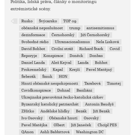
Politika, lidská práva, články o monitoringu
extrémistické scény.
Rusko
Švýcarsko
TOP 09
občanská neposlušnost
trump
antisemitismus
dezinformace
Černohorský
Jiří Černohorský
Svobodné rádio
Ultranacionalismus
Nela Lisková
David Bohbot
Civilní stráž
Richard Štark
Covid
Řeporyje
Konspirace
Doněck
Donbas
Daniel Landa
Aleš Kejval
Landa
Bohbot
Prokremelský
Kapal
Krejčí
Pavel Matějný
Šeberák
Šmuk
HON
Hnutí občanské nespokojenosti
Tarabová
Timotej
Covidkonspirace
Dohnal
Basiliáni
Ukrajinská pravověrná řecko-katolická církev
Byzantský katolický patriarchát
Antonín Baudyš
ZHítko
Andělské hlídky
Bezák
Jiří Bezák
Ivo Osovský
Občanské hnutí
Osovský
Pavel Matějka
Olbert
Jiří Janeček
Chcípl PES
QAnon
Ashli Babbittová
Washington DC