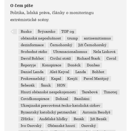
O čem píše
Politika, lidská práva, články o monitoringu
extrémistické scény.
Rusko
Švýcarsko
TOP 09
občanská neposlušnost
trump
antisemitismus
dezinformace
Černohorský
Jiří Černohorský
Svobodné rádio
Ultranacionalismus
Nela Lisková
David Bohbot
Civilní stráž
Richard Štark
Covid
Řeporyje
Konspirace
Doněck
Donbas
Daniel Landa
Aleš Kejval
Landa
Bohbot
Prokremelský
Kapal
Krejčí
Pavel Matějný
Šeberák
Šmuk
HON
Hnutí občanské nespokojenosti
Tarabová
Timotej
Covidkonspirace
Dohnal
Basiliáni
Ukrajinská pravověrná řecko-katolická církev
Byzantský katolický patriarchát
Antonín Baudyš
ZHítko
Andělské hlídky
Bezák
Jiří Bezák
Ivo Osovský
Občanské hnutí
Osovský