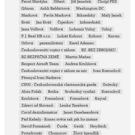
Pavel Matějka
Olbert
Jiří Janeček
Chcípl PES
QAnon
Ashli Babbittová
Washington DC
Marková
Pavla Marková
Biksadský
Malý Janek
Kváš
Jan Kváš
Čiperkov
židozednáři
Jana Volfová
Volfová
Lubomír Volný
Volný
P. J. Real HB s.r.o.
Lukáš Kohout
Kohout
Kavan
Orlová
paramilitární
Karel Adamec
Českoslovenští vojáci v záloze
BZ -BEZ ZBROJÁKU
BZ-BEZPEČNÁ ZEMĚ
Martin Maňas
Respect Airsoft Team
Andrea Krulišová
Českoslovenští vojáci v záloze za mír
Ivan Kratochvíl
Přemysl Ivan Hadrava
CSVG - Československá vlastenecká garda
Ouřecký
Alois Polák
Botka
Svobodný vysílač
Kratochvíl
Krulišová
Freiselová
Frieselová
Kejval
Zdraví od Slovanů
Lenka Tarabová
Covid dezinformátor
Janet Ossebaardová
Pád Kabaly - Konec světa tak jak ho známe
David Formánek
Čurda
Gerik
Heydrich
Protektorát
Chomutov
Žlutý špendlík