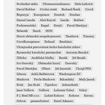
Svobodné rádio
Ultranacionalismus
Nela Lisková
David Bohbot
Civilní stráž
Richard Štark
Covid
Řeporyje
Konspirace
Doněck
Donbas
Daniel Landa
Aleš Kejval
Landa
Bohbot
Prokremelský
Kapal
Krejčí
Pavel Matějný
Šeberák
Šmuk
HON
Hnutí občanské nespokojenosti
Tarabová
Timotej
Covidkonspirace
Dohnal
Basiliáni
Ukrajinská pravověrná řecko-katolická církev
Byzantský katolický patriarchát
Antonín Baudyš
ZHítko
Andělské hlídky
Bezák
Jiří Bezák
Ivo Osovský
Občanské hnutí
Osovský
Pavel Matějka
Olbert
Jiří Janeček
Chcípl PES
QAnon
Ashli Babbittová
Washington DC
Marková
Pavla Marková
Biksadský
Malý Janek
Kváš
Jan Kváš
Čiperkov
židozednáři
Jana Volfová
Volfová
Lubomír Volný
Volný
P. J. Real HB s.r.o.
Lukáš Kohout
Kohout
Kavan
Orlová
paramilitární
Karel Adamec