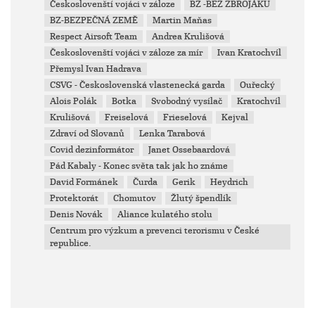
Českoslovenští vojáci v záloze
BZ -BEZ ZBROJÁKU
BZ-BEZPEČNÁ ZEMĚ
Martin Maňas
Respect Airsoft Team
Andrea Krulišová
Českoslovenští vojáci v záloze za mír
Ivan Kratochvíl
Přemysl Ivan Hadrava
CSVG - Československá vlastenecká garda
Ouřecký
Alois Polák
Botka
Svobodný vysílač
Kratochvíl
Krulišová
Freiselová
Frieselová
Kejval
Zdraví od Slovanů
Lenka Tarabová
Covid dezinformátor
Janet Ossebaardová
Pád Kabaly - Konec světa tak jak ho známe
David Formánek
Čurda
Gerik
Heydrich
Protektorát
Chomutov
Žlutý špendlík
Denis Novák
Aliance kulatého stolu
Centrum pro výzkum a prevenci terorismu v České
republice.