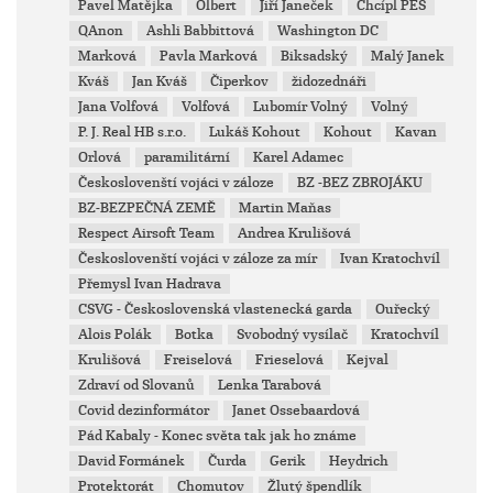
Pavel Matějka
Olbert
Jiří Janeček
Chcípl PES
QAnon
Ashli Babbittová
Washington DC
Marková
Pavla Marková
Biksadský
Malý Janek
Kváš
Jan Kváš
Čiperkov
židozednáři
Jana Volfová
Volfová
Lubomír Volný
Volný
P. J. Real HB s.r.o.
Lukáš Kohout
Kohout
Kavan
Orlová
paramilitární
Karel Adamec
Českoslovenští vojáci v záloze
BZ -BEZ ZBROJÁKU
BZ-BEZPEČNÁ ZEMĚ
Martin Maňas
Respect Airsoft Team
Andrea Krulišová
Českoslovenští vojáci v záloze za mír
Ivan Kratochvíl
Přemysl Ivan Hadrava
CSVG - Československá vlastenecká garda
Ouřecký
Alois Polák
Botka
Svobodný vysílač
Kratochvíl
Krulišová
Freiselová
Frieselová
Kejval
Zdraví od Slovanů
Lenka Tarabová
Covid dezinformátor
Janet Ossebaardová
Pád Kabaly - Konec světa tak jak ho známe
David Formánek
Čurda
Gerik
Heydrich
Protektorát
Chomutov
Žlutý špendlík