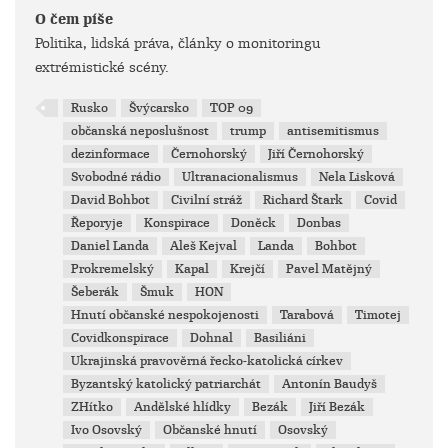
O čem píše
Politika, lidská práva, články o monitoringu
extrémistické scény.
Rusko
Švýcarsko
TOP 09
občanská neposlušnost
trump
antisemitismus
dezinformace
Černohorský
Jiří Černohorský
Svobodné rádio
Ultranacionalismus
Nela Lisková
David Bohbot
Civilní stráž
Richard Štark
Covid
Řeporyje
Konspirace
Doněck
Donbas
Daniel Landa
Aleš Kejval
Landa
Bohbot
Prokremelský
Kapal
Krejčí
Pavel Matějný
Šeberák
Šmuk
HON
Hnutí občanské nespokojenosti
Tarabová
Timotej
Covidkonspirace
Dohnal
Basiliáni
Ukrajinská pravověrná řecko-katolická církev
Byzantský katolický patriarchát
Antonín Baudyš
ZHítko
Andělské hlídky
Bezák
Jiří Bezák
Ivo Osovský
Občanské hnutí
Osovský