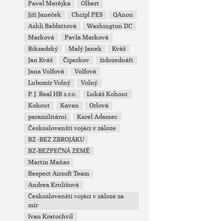
Pavel Matějka
Olbert
Jiří Janeček
Chcípl PES
QAnon
Ashli Babbittová
Washington DC
Marková
Pavla Marková
Biksadský
Malý Janek
Kváš
Jan Kváš
Čiperkov
židozednáři
Jana Volfová
Volfová
Lubomír Volný
Volný
P. J. Real HB s.r.o.
Lukáš Kohout
Kohout
Kavan
Orlová
paramilitární
Karel Adamec
Českoslovenští vojáci v záloze
BZ -BEZ ZBROJÁKU
BZ-BEZPEČNÁ ZEMĚ
Martin Maňas
Respect Airsoft Team
Andrea Krulišová
Českoslovenští vojáci v záloze za
mír
Ivan Kratochvíl