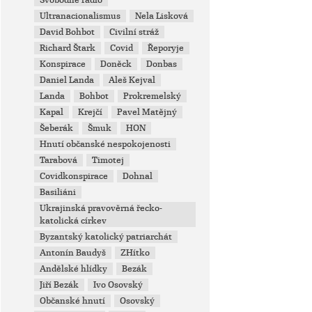
Svobodné rádio
Ultranacionalismus
Nela Lisková
David Bohbot
Civilní stráž
Richard Štark
Covid
Řeporyje
Konspirace
Doněck
Donbas
Daniel Landa
Aleš Kejval
Landa
Bohbot
Prokremelský
Kapal
Krejčí
Pavel Matějný
Šeberák
Šmuk
HON
Hnutí občanské nespokojenosti
Tarabová
Timotej
Covidkonspirace
Dohnal
Basiliáni
Ukrajinská pravověrná řecko-
katolická církev
Byzantský katolický patriarchát
Antonín Baudyš
ZHítko
Andělské hlídky
Bezák
Jiří Bezák
Ivo Osovský
Občanské hnutí
Osovský