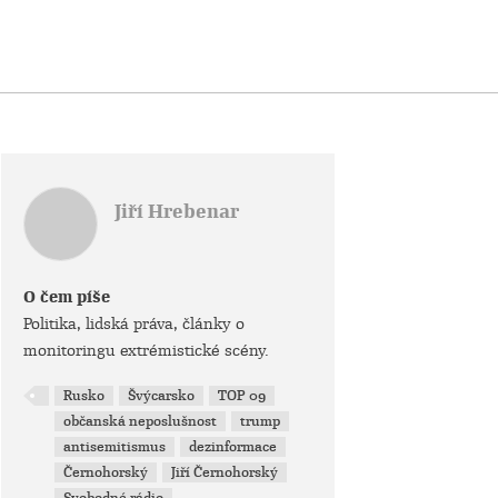
Jiří Hrebenar
O čem píše
Politika, lidská práva, články o
monitoringu extrémistické scény.
Rusko
Švýcarsko
TOP 09
občanská neposlušnost
trump
antisemitismus
dezinformace
Černohorský
Jiří Černohorský