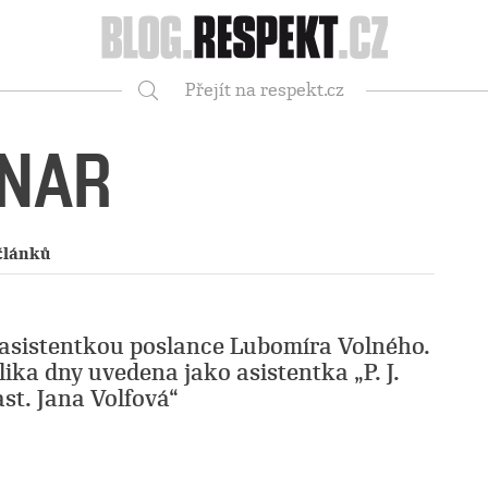
Respekt
Přejít na respekt.cz
Vyhledávání
ENAR
článků
e asistentkou poslance Lubomíra Volného.
lika dny uvedena jako asistentka „P. J.
ast. Jana Volfová“