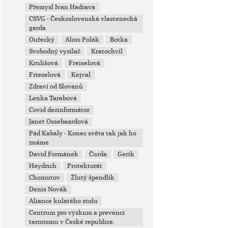
Přemysl Ivan Hadrava
CSVG - Československá vlastenecká
garda
Ouřecký
Alois Polák
Botka
Svobodný vysílač
Kratochvíl
Krulišová
Freiselová
Frieselová
Kejval
Zdraví od Slovanů
Lenka Tarabová
Covid dezinformátor
Janet Ossebaardová
Pád Kabaly - Konec světa tak jak ho
známe
David Formánek
Čurda
Gerik
Heydrich
Protektorát
Chomutov
Žlutý špendlík
Denis Novák
Aliance kulatého stolu
Centrum pro výzkum a prevenci
terorismu v České republice.