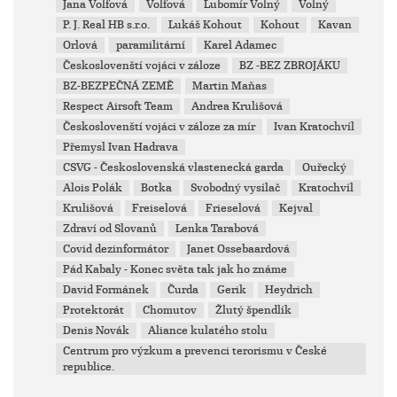
Jana Volfová
Volfová
Lubomír Volný
Volný
P. J. Real HB s.r.o.
Lukáš Kohout
Kohout
Kavan
Orlová
paramilitární
Karel Adamec
Českoslovenští vojáci v záloze
BZ -BEZ ZBROJÁKU
BZ-BEZPEČNÁ ZEMĚ
Martin Maňas
Respect Airsoft Team
Andrea Krulišová
Českoslovenští vojáci v záloze za mír
Ivan Kratochvíl
Přemysl Ivan Hadrava
CSVG - Československá vlastenecká garda
Ouřecký
Alois Polák
Botka
Svobodný vysílač
Kratochvíl
Krulišová
Freiselová
Frieselová
Kejval
Zdraví od Slovanů
Lenka Tarabová
Covid dezinformátor
Janet Ossebaardová
Pád Kabaly - Konec světa tak jak ho známe
David Formánek
Čurda
Gerik
Heydrich
Protektorát
Chomutov
Žlutý špendlík
Denis Novák
Aliance kulatého stolu
Centrum pro výzkum a prevenci terorismu v České
republice.