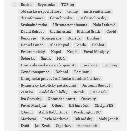
Rusko
Švýcarsko
TOP 09
občanská neposlušnost
trump
antisemitismus
dezinformace
Černohorský
Jiří Černohorský
Svobodné rádio
Ultranacionalismus
Nela Lisková
David Bohbot
Civilní stráž
Richard Štark
Covid
Řeporyje
Konspirace
Doněck
Donbas
Daniel Landa
Aleš Kejval
Landa
Bohbot
Prokremelský
Kapal
Krejčí
Pavel Matějný
Šeberák
Šmuk
HON
Hnutí občanské nespokojenosti
Tarabová
Timotej
Covidkonspirace
Dohnal
Basiliáni
Ukrajinská pravověrná řecko-katolická církev
Byzantský katolický patriarchát
Antonín Baudyš
ZHítko
Andělské hlídky
Bezák
Jiří Bezák
Ivo Osovský
Občanské hnutí
Osovský
Pavel Matějka
Olbert
Jiří Janeček
Chcípl PES
QAnon
Ashli Babbittová
Washington DC
Marková
Pavla Marková
Biksadský
Malý Janek
Kváš
Jan Kváš
Čiperkov
židozednáři