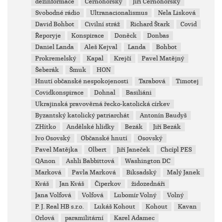
dezinformace
Černohorský
Jiří Černohorský
Svobodné rádio
Ultranacionalismus
Nela Lisková
David Bohbot
Civilní stráž
Richard Štark
Covid
Řeporyje
Konspirace
Doněck
Donbas
Daniel Landa
Aleš Kejval
Landa
Bohbot
Prokremelský
Kapal
Krejčí
Pavel Matějný
Šeberák
Šmuk
HON
Hnutí občanské nespokojenosti
Tarabová
Timotej
Covidkonspirace
Dohnal
Basiliáni
Ukrajinská pravověrná řecko-katolická církev
Byzantský katolický patriarchát
Antonín Baudyš
ZHítko
Andělské hlídky
Bezák
Jiří Bezák
Ivo Osovský
Občanské hnutí
Osovský
Pavel Matějka
Olbert
Jiří Janeček
Chcípl PES
QAnon
Ashli Babbittová
Washington DC
Marková
Pavla Marková
Biksadský
Malý Janek
Kváš
Jan Kváš
Čiperkov
židozednáři
Jana Volfová
Volfová
Lubomír Volný
Volný
P. J. Real HB s.r.o.
Lukáš Kohout
Kohout
Kavan
Orlová
paramilitární
Karel Adamec