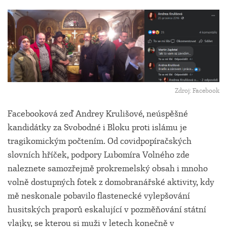
Zdroj: Facebook
Facebooková zeď Andrey Krulišové, neúspěšné
kandidátky za Svobodné i Bloku proti islámu je
tragikomickým počtením. Od covidpopíračských
slovních hříček, podpory Lubomíra Volného zde
naleznete samozřejmě prokremelský obsah i mnoho
volně dostupných fotek z domobranářské aktivity, kdy
mě neskonale pobavilo flastenecké vylepšování
husitských praporů eskalující v pozměňování státní
vlajky, se kterou si muži v letech konečně v