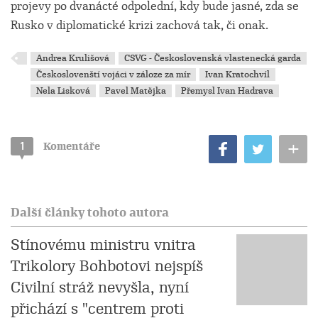
projevy po dvanácté odpolední, kdy bude jasné, zda se
Rusko v diplomatické krizi zachová tak, či onak.
Andrea Krulišová
CSVG - Československá vlastenecká garda
Českoslovenští vojáci v záloze za mír
Ivan Kratochvíl
Nela Lisková
Pavel Matějka
Přemysl Ivan Hadrava
+
1
Komentáře
Další články tohoto autora
Stínovému ministru vnitra
Trikolory Bohbotovi nejspíš
Civilní stráž nevyšla, nyní
přichází s "centrem proti