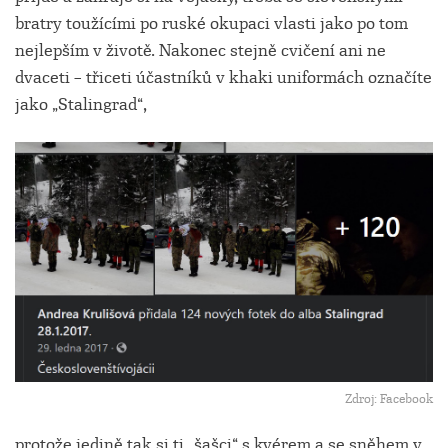
bratry toužícími po ruské okupaci vlasti jako po tom
nejlepším v životě. Nakonec stejně cvičení ani ne
dvaceti – třiceti účastníků v khaki uniformách označíte
jako „Stalingrad“,
Zdroj: Facebook
protože jedině tak si ti „šašci“ s kvérem a se sněhem v