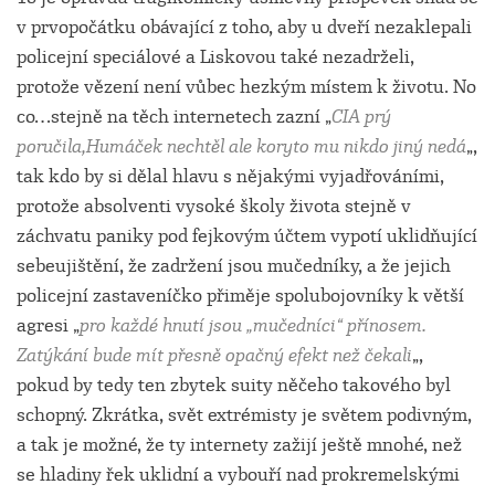
v prvopočátku obávající z toho, aby u dveří nezaklepali
policejní speciálové a Liskovou také nezadrželi,
protože vězení není vůbec hezkým místem k životu. No
co…stejně na těch internetech zazní „
CIA prý
poručila,Humáček nechtěl ale koryto mu nikdo jiný nedá
„,
tak kdo by si dělal hlavu s nějakými vyjadřováními,
protože absolventi vysoké školy života stejně v
záchvatu paniky pod fejkovým účtem vypotí uklidňující
sebeujištění, že zadržení jsou mučedníky, a že jejich
policejní zastaveníčko přiměje spolubojovníky k větší
agresi „
pro každé hnutí jsou „mučedníci“ přínosem.
Zatýkání bude mít přesně opačný efekt než čekali
„,
pokud by tedy ten zbytek suity něčeho takového byl
schopný. Zkrátka, svět extrémisty je světem podivným,
a tak je možné, že ty internety zažijí ještě mnohé, než
se hladiny řek uklidní a vybouří nad prokremelskými