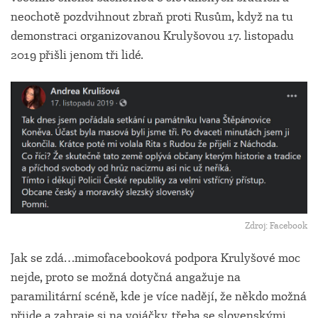
neochotě pozdvihnout zbraň proti Rusům, když na tu
demonstraci organizovanou Krulyšovou 17. listopadu
2019 přišli jenom tři lidé.
Zdroj: Facebook
Jak se zdá…mimofacebooková podpora Krulyšové moc
nejde, proto se možná dotyčná angažuje na
paramilitární scéně, kde je více nadějí, že někdo možná
přijde a zahraje si na vojáčky, třeba se slovenskými