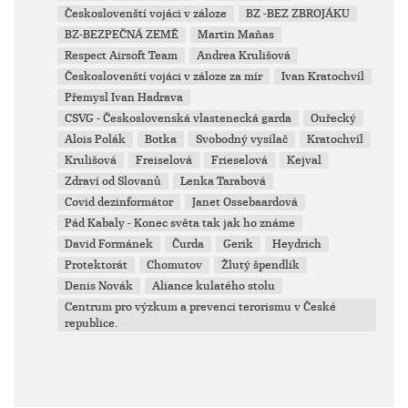
Českoslovenští vojáci v záloze
BZ -BEZ ZBROJÁKU
BZ-BEZPEČNÁ ZEMĚ
Martin Maňas
Respect Airsoft Team
Andrea Krulišová
Českoslovenští vojáci v záloze za mír
Ivan Kratochvíl
Přemysl Ivan Hadrava
CSVG - Československá vlastenecká garda
Ouřecký
Alois Polák
Botka
Svobodný vysílač
Kratochvíl
Krulišová
Freiselová
Frieselová
Kejval
Zdraví od Slovanů
Lenka Tarabová
Covid dezinformátor
Janet Ossebaardová
Pád Kabaly - Konec světa tak jak ho známe
David Formánek
Čurda
Gerik
Heydrich
Protektorát
Chomutov
Žlutý špendlík
Denis Novák
Aliance kulatého stolu
Centrum pro výzkum a prevenci terorismu v České
republice.