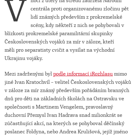
V
noci z úterý na středu zadržela Národní
centrála proti organizovanému zločinu pět
lidí známých především z prokremelské
scény, kdy někteří z nich se pohybovali v
blízkosti prokremelské paramilitární skupinky
Československých vojáků za mír v záloze, kteří
měli pro separatisty cvičit a vysílat na východní
Ukrajinu vojáky.
Mezi zadrženými byl
podle informací iRozhlasu
mimo
jiné Ivan Kratochvíl – velitel Československých vojáků
v záloze za mír známý především pořádáním branných
dnů pro děti na základních školách na Ostravsku ve
společnosti s Martinem Vengelem, pravoslavný
duchovní Přemysl Ivan Hadrava snad milionkrát se
zúčastňující akcí, na kterých se pohyboval děčínský
poslanec Foldyna, nebo Andrea Krulišová, jejíž jméno