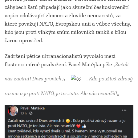
záhybech šatů připadají jako skuteční českoslovenští
vojáci odolávající zlomoci a zlovůle neonacistů, za
které považují NATO, Evropskou unii a vůbec všechny,
kdo jsou proti vlhkým snům milovníků tanků s bílou
čarou uprostřed.
Zadržení pětice ultranacionalistů vyvolalo mezi
flastenci mírné pozdvižení. Pavel Matějka píše „
Začali
nás zavírat! Dnes prvních 5
. Kdo používá zdravý
rozum a je proti NATO, je ter..ista. Ale nás neumlčí!
„