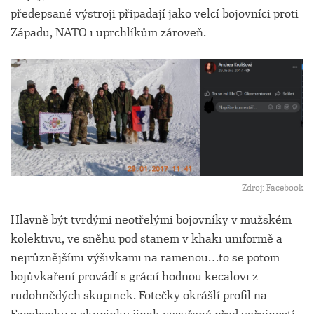
předepsané výstroji připadají jako velcí bojovníci proti
Západu, NATO i uprchlíkům zároveň.
Zdroj: Facebook
Hlavně být tvrdými neotřelými bojovníky v mužském
kolektivu, ve sněhu pod stanem v khaki uniformě a
nejrůznějšími výšivkami na ramenou…to se potom
bojůvkaření provádí s grácií hodnou kecalovi z
rudohnědých skupinek. Fotečky okrášlí profil na