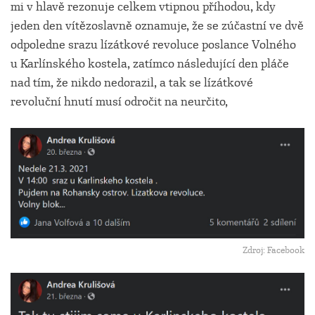
mi v hlavě rezonuje celkem vtipnou příhodou, kdy
jeden den vítězoslavně oznamuje, že se zúčastní ve dvě
odpoledne srazu lízátkové revoluce poslance Volného
u Karlínského kostela, zatímco následující den pláče
nad tím, že nikdo nedorazil, a tak se lízátkové
revoluční hnutí musí odročit na neurčito,
Zdroj: Facebook