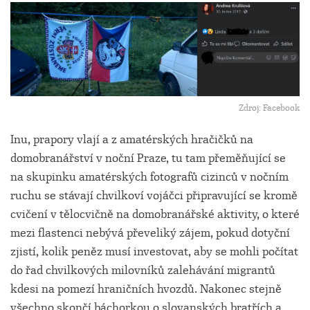
Zdroj: Facebook
Inu, prapory vlají a z amatérských hračičků na
domobranářství v noční Praze, tu tam přeměňující se
na skupinku amatérských fotografů cizinců v nočním
ruchu se stávají chvilkoví vojáčci připravující se kromě
cvičení v tělocvičně na domobranářské aktivity, o které
mezi flastenci nebývá převeliký zájem, pokud dotyční
zjistí, kolik peněz musí investovat, aby se mohli počítat
do řad chvilkových milovníků zalehávání migrantů
kdesi na pomezí hraničních hvozdů. Nakonec stejně
všechno skončí báchorkou o slovanských bratřích a