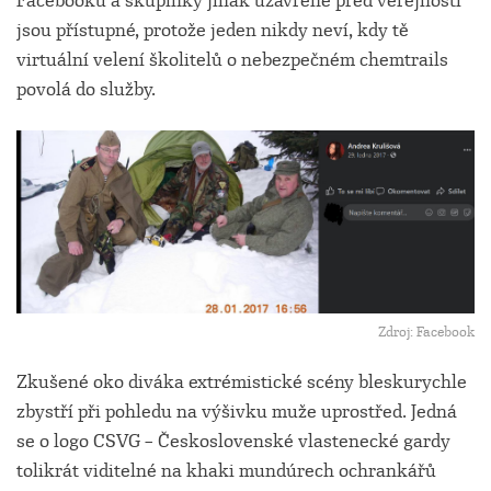
Facebooku a skupinky jinak uzavřené před veřejností
jsou přístupné, protože jeden nikdy neví, kdy tě
virtuální velení školitelů o nebezpečném chemtrails
povolá do služby.
Zdroj: Facebook
Zkušené oko diváka extrémistické scény bleskurychle
zbystří při pohledu na výšivku muže uprostřed. Jedná
se o logo CSVG – Československé vlastenecké gardy
tolikrát viditelné na khaki mundúrech ochrankářů