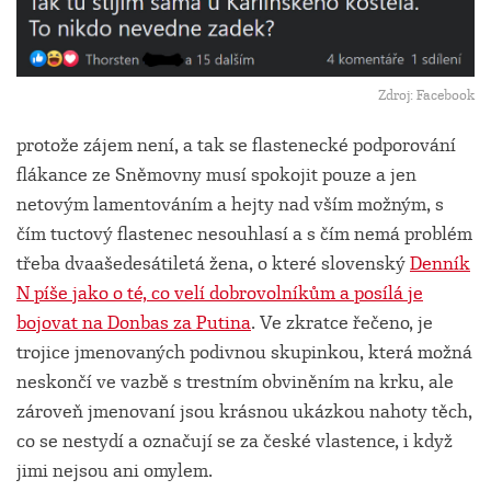
Zdroj: Facebook
protože zájem není, a tak se flastenecké podporování
flákance ze Sněmovny musí spokojit pouze a jen
netovým lamentováním a hejty nad vším možným, s
čím tuctový flastenec nesouhlasí a s čím nemá problém
třeba dvaašedesátiletá žena, o které slovenský
Denník
N píše jako o té, co velí dobrovolníkům a posílá je
bojovat na Donbas za Putina
. Ve zkratce řečeno, je
trojice jmenovaných podivnou skupinkou, která možná
neskončí ve vazbě s trestním obviněním na krku, ale
zároveň jmenovaní jsou krásnou ukázkou nahoty těch,
co se nestydí a označují se za české vlastence, i když
jimi nejsou ani omylem.