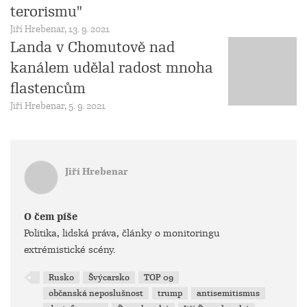
terorismu"
Jiří Hrebenar, 13. 9. 2021
Landa v Chomutově nad
kanálem udělal radost mnoha
flastencům
Jiří Hrebenar, 5. 9. 2021
Jiří Hrebenar
O čem píše
Politika, lidská práva, články o monitoringu
extrémistické scény.
Rusko
Švýcarsko
TOP 09
občanská neposlušnost
trump
antisemitismus